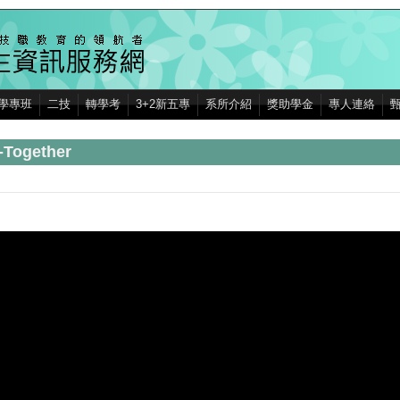
學專班
二技
轉學考
3+2新五專
系所介紹
獎助學金
專人連絡
gether